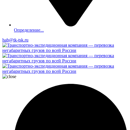
Определение...
hab@tk-tsk.ru