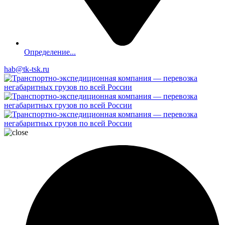
Определение...
hab@tk-tsk.ru