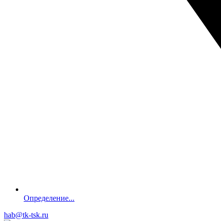
Определение...
hab@tk-tsk.ru