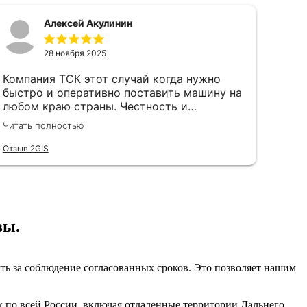
Алексей Акулинин
28 ноября 2025
Компания ТСК этот случай когда нужно
быстро и оперативно поставить машину на
любом краю страны. Честность и
проффесиллизм менеджера Евгения
Читать полностью
располагает к плодотворному
сотрудничеству. Рекомендую данную
Отзыв 2GIS
компанию как надёжного партнера по
перевозкам
вы.
ь за соблюдение согласованных сроков. Это позволяет нашим
 по всей России, включая отдаленные территории Дальнего