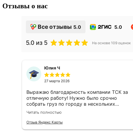
Отзывы о нас
Все отзывы
5.0
5.0
5.0
из 5
На основе
109
оценок
Юлия Ч
27 марта 2026
Выражаю благодарность компании ТСК за
отличную работу! Нужно было срочно
собрать груз по городу в нескольких
местах, затем доставить в другой город
Читать полностью
день в день. Ребята подобрали отдельный
автомобиль, все сделали оперативно.
Отзыв Яндекс Карты
Спасибо за слаженность и