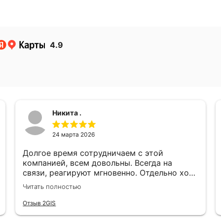
4.9
Никита .
24 марта 2026
Долгое время сотрудничаем с этой
компанией, всем довольны. Всегда на
связи, реагируют мгновенно. Отдельно хочу
отметить быструю постановку авто и
Читать полностью
отличное качество самих перевозок.
Надёжный перевозчик, рекомендуем!
Отзыв 2GIS