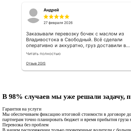
профессионализм!
Андрей
27 февраля 2026
Заказывали перевозку бочек с маслом из
Владивостока в Свободный. Всё сделали
оперативно и аккуратно, груз доставили в
целости и в срок. Особую благодарность
Читать полностью
хочу выразить менеджеру Валерии —
очень приятный и грамотный специалист.
Отзыв 2GIS
Быстро оформила заявку, подробно
проконсультировала и была на связи на
всех этапах, отвечала на все вопросы. С
такими сотрудниками работать — одно
удовольствие! Спасибо за качественную
В 98% случаев
мы уже решали задачу, 
работу и человеческое отношение!
Гарантия на услуги
Мы обеспечиваем фиксацию итоговой стоимости в договоре до
партнерам точно планировать бюджет и время прибытия груза н
Перевозка без проблем
В нашем распоряжении только проверенные водители с большим