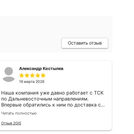
Оставить отзыв
Александр Костылев
16 марта 2026
Наша компания уже давно работает с ТСК
по Дальневосточным направлениям.
Впервые обратились к ним по доставка с
Тверской области до Севастополя, ребята
Читать полностью
не растерялись. Все быстро рассчитали,
подобрали машину и доставили
Отзыв 2GIS
оперативно груз. Спасибо большое!