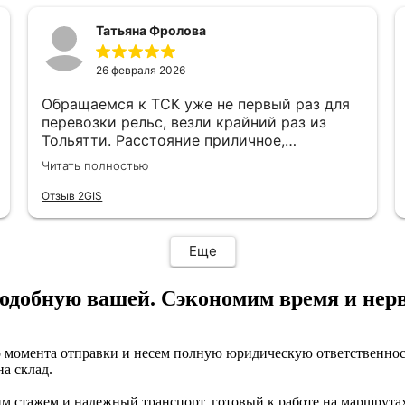
Татьяна Фролова
26 февраля 2026
Обращаемся к ТСК уже не первый раз для
перевозки рельс, везли крайний раз из
Тольятти. Расстояние приличное,
переживали, не будет ли задержек. Но ТСК
Читать полностью
сработали четко: отслеживали маршрут,
водитель был на связи, груз доставили в
Отзыв 2GIS
целости и даже раньше срока. Сотрудники
отзывчивые и готовы помочь с любой
проблемой, отдельное спасибо нашему
Еще
менеджеру Валерии. Рады, что есть такие
надежные партнеры😊
подобную вашей. Сэкономим время и нер
 момента отправки и несем полную юридическую ответственност
а склад.
 стажем и надежный транспорт, готовый к работе на маршрутах