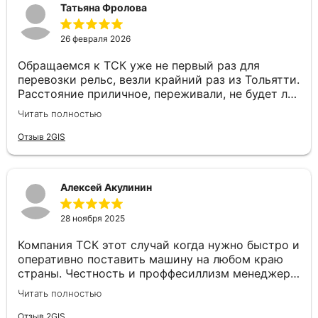
Татьяна Фролова
удовольствие! Спасибо за качественную работу
и человеческое отношение!
26 февраля 2026
Обращаемся к ТСК уже не первый раз для
перевозки рельс, везли крайний раз из Тольятти.
Расстояние приличное, переживали, не будет ли
задержек. Но ТСК сработали четко: отслеживали
Читать полностью
маршрут, водитель был на связи, груз доставили
в целости и даже раньше срока. Сотрудники
Отзыв 2GIS
отзывчивые и готовы помочь с любой
проблемой, отдельное спасибо нашему
менеджеру Валерии. Рады, что есть такие
Алексей Акулинин
надежные партнеры😊
28 ноября 2025
Компания ТСК этот случай когда нужно быстро и
оперативно поставить машину на любом краю
страны. Честность и проффесиллизм менеджера
Евгения располагает к плодотворному
Читать полностью
сотрудничеству. Рекомендую данную компанию
как надёжного партнера по перевозкам
Отзыв 2GIS