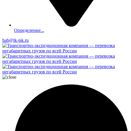
Определение...
hab@tk-tsk.ru