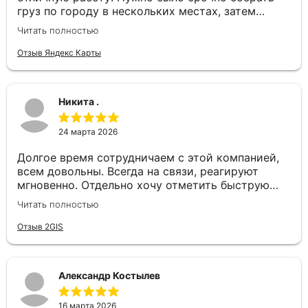
груз по городу в нескольких местах, затем
доставить в другой город день в день. Ребята
Читать полностью
подобрали отдельный автомобиль, все сделали
оперативно. Спасибо за слаженность и
Отзыв Яндекс Карты
профессионализм!
Никита .
24 марта 2026
Долгое время сотрудничаем с этой компанией,
всем довольны. Всегда на связи, реагируют
мгновенно. Отдельно хочу отметить быструю
постановку авто и отличное качество самих
Читать полностью
перевозок. Надёжный перевозчик, рекомендуем!
Отзыв 2GIS
Александр Костылев
16 марта 2026