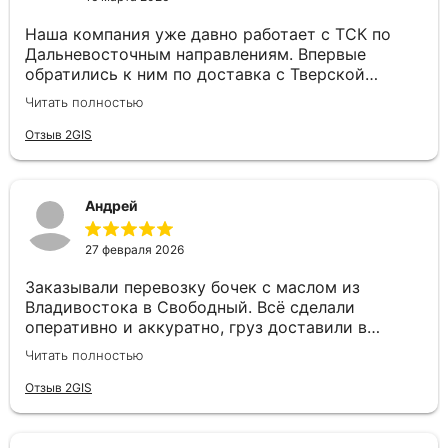
Наша компания уже давно работает с ТСК по
Дальневосточным направлениям. Впервые
обратились к ним по доставка с Тверской
области до Севастополя, ребята не растерялись.
Читать полностью
Все быстро рассчитали, подобрали машину и
доставили оперативно груз. Спасибо большое!
Отзыв 2GIS
Андрей
27 февраля 2026
Заказывали перевозку бочек с маслом из
Владивостока в Свободный. Всё сделали
оперативно и аккуратно, груз доставили в
целости и в срок. Особую благодарность хочу
Читать полностью
выразить менеджеру Валерии — очень приятный
и грамотный специалист. Быстро оформила
Отзыв 2GIS
заявку, подробно проконсультировала и была на
связи на всех этапах, отвечала на все вопросы. С
такими сотрудниками работать — одно