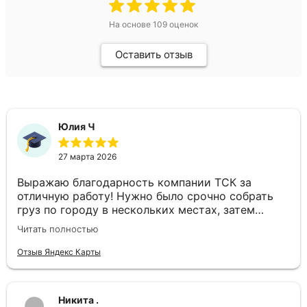
На основе
109
оценок
Оставить отзыв
Юлия Ч
27 марта 2026
Выражаю благодарность компании ТСК за
отличную работу! Нужно было срочно собрать
груз по городу в нескольких местах, затем
доставить в другой город день в день. Ребята
Читать полностью
подобрали отдельный автомобиль, все сделали
оперативно. Спасибо за слаженность и
Отзыв Яндекс Карты
профессионализм!
Никита .