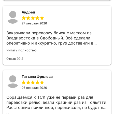
Андрей
27 февраля 2026
Заказывали перевозку бочек с маслом из
Владивостока в Свободный. Всё сделали
оперативно и аккуратно, груз доставили в
целости и в срок. Особую благодарность хочу
Читать полностью
выразить менеджеру Валерии — очень приятный
и грамотный специалист. Быстро оформила
Отзыв 2GIS
заявку, подробно проконсультировала и была на
связи на всех этапах, отвечала на все вопросы. С
такими сотрудниками работать — одно
Татьяна Фролова
удовольствие! Спасибо за качественную работу
и человеческое отношение!
26 февраля 2026
Обращаемся к ТСК уже не первый раз для
перевозки рельс, везли крайний раз из Тольятти.
Расстояние приличное, переживали, не будет ли
задержек. Но ТСК сработали четко: отслеживали