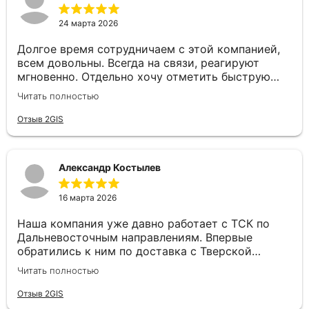
24 марта 2026
Долгое время сотрудничаем с этой компанией,
всем довольны. Всегда на связи, реагируют
мгновенно. Отдельно хочу отметить быструю
постановку авто и отличное качество самих
Читать полностью
перевозок. Надёжный перевозчик, рекомендуем!
Отзыв 2GIS
Александр Костылев
16 марта 2026
Наша компания уже давно работает с ТСК по
Дальневосточным направлениям. Впервые
обратились к ним по доставка с Тверской
области до Севастополя, ребята не растерялись.
Читать полностью
Все быстро рассчитали, подобрали машину и
доставили оперативно груз. Спасибо большое!
Отзыв 2GIS