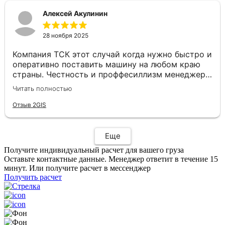
менеджеру Валерии. Рады, что есть такие
Алексей Акулинин
надежные партнеры😊
28 ноября 2025
Компания ТСК этот случай когда нужно быстро и
оперативно поставить машину на любом краю
страны. Честность и проффесиллизм менеджера
Евгения располагает к плодотворному
Читать полностью
сотрудничеству. Рекомендую данную компанию
как надёжного партнера по перевозкам
Отзыв 2GIS
Еще
Получите индивидуальный расчет для вашего груза
Оставьте контактные данные. Менеджер ответит в течение 15
минут. Или получите расчет в мессенджер
Получить расчет