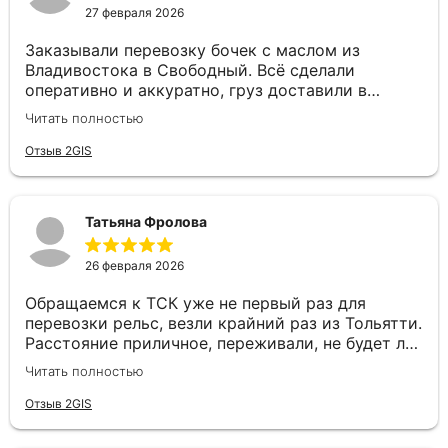
27 февраля 2026
Заказывали перевозку бочек с маслом из
Владивостока в Свободный. Всё сделали
оперативно и аккуратно, груз доставили в
целости и в срок. Особую благодарность хочу
Читать полностью
выразить менеджеру Валерии — очень приятный
и грамотный специалист. Быстро оформила
Отзыв 2GIS
заявку, подробно проконсультировала и была на
связи на всех этапах, отвечала на все вопросы. С
такими сотрудниками работать — одно
Татьяна Фролова
удовольствие! Спасибо за качественную работу
и человеческое отношение!
26 февраля 2026
Обращаемся к ТСК уже не первый раз для
перевозки рельс, везли крайний раз из Тольятти.
Расстояние приличное, переживали, не будет ли
задержек. Но ТСК сработали четко: отслеживали
Читать полностью
маршрут, водитель был на связи, груз доставили
в целости и даже раньше срока. Сотрудники
Отзыв 2GIS
отзывчивые и готовы помочь с любой
проблемой, отдельное спасибо нашему