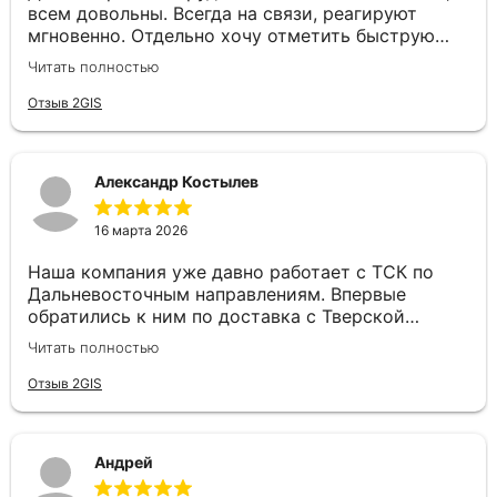
всем довольны. Всегда на связи, реагируют
мгновенно. Отдельно хочу отметить быструю
постановку авто и отличное качество самих
Читать полностью
перевозок. Надёжный перевозчик, рекомендуем!
Отзыв 2GIS
Александр Костылев
16 марта 2026
Наша компания уже давно работает с ТСК по
Дальневосточным направлениям. Впервые
обратились к ним по доставка с Тверской
области до Севастополя, ребята не растерялись.
Читать полностью
Все быстро рассчитали, подобрали машину и
доставили оперативно груз. Спасибо большое!
Отзыв 2GIS
Андрей