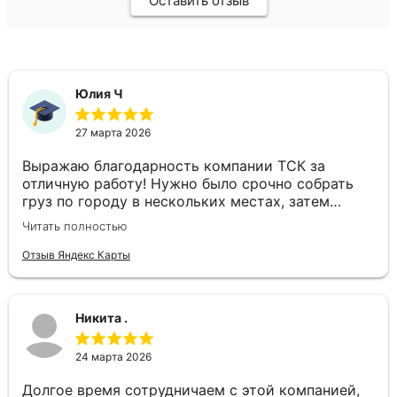
Оставить отзыв
Юлия Ч
27 марта 2026
Выражаю благодарность компании ТСК за
отличную работу! Нужно было срочно собрать
груз по городу в нескольких местах, затем
доставить в другой город день в день. Ребята
Читать полностью
подобрали отдельный автомобиль, все сделали
оперативно. Спасибо за слаженность и
Отзыв Яндекс Карты
профессионализм!
Никита .
24 марта 2026
Долгое время сотрудничаем с этой компанией,