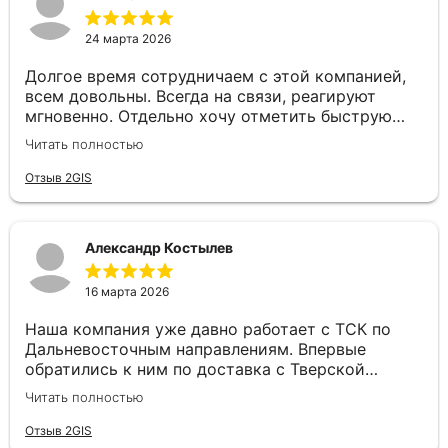
24 марта 2026
Долгое время сотрудничаем с этой компанией,
всем довольны. Всегда на связи, реагируют
мгновенно. Отдельно хочу отметить быструю
постановку авто и отличное качество самих
Читать полностью
перевозок. Надёжный перевозчик, рекомендуем!
Отзыв 2GIS
Александр Костылев
16 марта 2026
Наша компания уже давно работает с ТСК по
Дальневосточным направлениям. Впервые
обратились к ним по доставка с Тверской
области до Севастополя, ребята не растерялись.
Читать полностью
Все быстро рассчитали, подобрали машину и
доставили оперативно груз. Спасибо большое!
Отзыв 2GIS