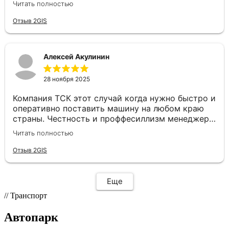
Читать полностью
маршрут, водитель был на связи, груз доставили
в целости и даже раньше срока. Сотрудники
Отзыв 2GIS
отзывчивые и готовы помочь с любой
проблемой, отдельное спасибо нашему
менеджеру Валерии. Рады, что есть такие
Алексей Акулинин
надежные партнеры😊
28 ноября 2025
Компания ТСК этот случай когда нужно быстро и
оперативно поставить машину на любом краю
страны. Честность и проффесиллизм менеджера
Евгения располагает к плодотворному
Читать полностью
сотрудничеству. Рекомендую данную компанию
как надёжного партнера по перевозкам
Отзыв 2GIS
Еще
// Транспорт
Автопарк