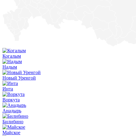
Когалым
Надым
Новый Уренгой
Инта
Воркута
Анадырь
Билибино
Майское