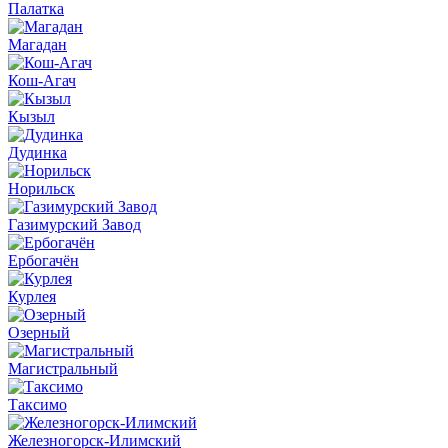
Палатка
Магадан
Кош-Агач
Кызыл
Дудинка
Норильск
Газимурский Завод
Ербогачён
Курлея
Озерный
Магистральный
Таксимо
Железногорск-Илимский