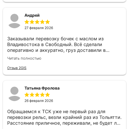
Андрей
27 февраля 2026
Заказывали перевозку бочек с маслом из
Владивостока в Свободный. Всё сделали
оперативно и аккуратно, груз доставили в
целости и в срок. Особую благодарность хочу
Читать полностью
выразить менеджеру Валерии — очень приятный
и грамотный специалист. Быстро оформила
Отзыв 2GIS
заявку, подробно проконсультировала и была на
связи на всех этапах, отвечала на все вопросы. С
такими сотрудниками работать — одно
Татьяна Фролова
удовольствие! Спасибо за качественную работу
и человеческое отношение!
26 февраля 2026
Обращаемся к ТСК уже не первый раз для
перевозки рельс, везли крайний раз из Тольятти.
Расстояние приличное, переживали, не будет ли
задержек. Но ТСК сработали четко: отслеживали