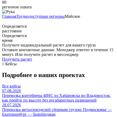
89
регионов охвата
Главная
Труднодоступные регионы
Майское
Определяется
расстояние
Определяется
время
Получите индивидуальный расчет для вашего груза
Оставьте контактные данные. Менеджер ответит в течение 15
минут. Или получите расчет в мессенджер
Получить расчет
// Кейсы
Подробнее о наших проектах
Все кейсы
07.08.2026
Перевозка контейнера 40HC из Хабаровска во Владивосток:
как пройти по высоте без негабаритных разрешений
28.07.2026
Перевозка металлоизделий сборным грузом: Подмосковье —
Екатеринбург — Биробиджан