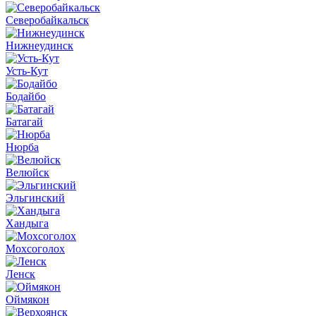
Северобайкальск
Нижнеудинск
Усть-Кут
Бодайбо
Батагай
Нюрба
Велюйск
Эльгинский
Хандыга
Мохсоголох
Ленск
Оймякон