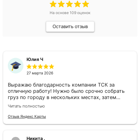
На основе
109
оценок
Оставить отзыв
Юлия Ч
27 марта 2026
Выражаю благодарность компании ТСК за
отличную работу! Нужно было срочно собрать
груз по городу в нескольких местах, затем
доставить в другой город день в день. Ребята
Читать полностью
подобрали отдельный автомобиль, все сделали
оперативно. Спасибо за слаженность и
Отзыв Яндекс Карты
профессионализм!
Никита .