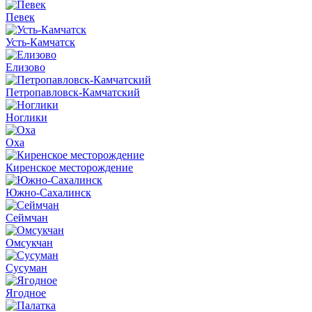
Певек
Усть-Камчатск
Елизово
Петропавловск-Камчатский
Ноглики
Оха
Киренское месторождение
Южно-Сахалинск
Сеймчан
Омсукчан
Сусуман
Ягодное