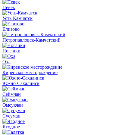
Певек
Усть-Камчатск
Елизово
Петропавловск-Камчатский
Ноглики
Оха
Киренское месторождение
Южно-Сахалинск
Сеймчан
Омсукчан
Сусуман
Ягодное