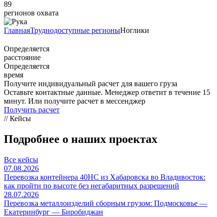
89
регионов охвата
Главная
Труднодоступные регионы
Ноглики
Определяется
расстояние
Определяется
время
Получите индивидуальный расчет для вашего груза
Оставьте контактные данные. Менеджер ответит в течение 15
минут. Или получите расчет в мессенджер
Получить расчет
// Кейсы
Подробнее о наших проектах
Все кейсы
07.08.2026
Перевозка контейнера 40HC из Хабаровска во Владивосток:
как пройти по высоте без негабаритных разрешений
28.07.2026
Перевозка металлоизделий сборным грузом: Подмосковье —
Екатеринбург — Биробиджан