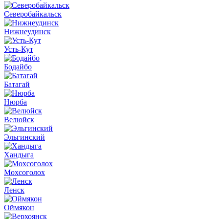
Северобайкальск
Нижнеудинск
Усть-Кут
Бодайбо
Батагай
Нюрба
Велюйск
Эльгинский
Хандыга
Мохсоголох
Ленск
Оймякон