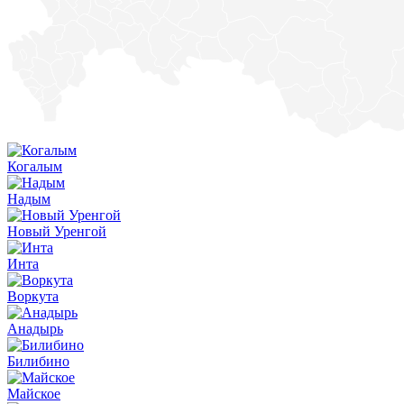
Когалым
Надым
Новый Уренгой
Инта
Воркута
Анадырь
Билибино
Майское