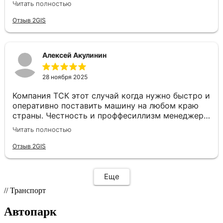
Читать полностью
маршрут, водитель был на связи, груз доставили
в целости и даже раньше срока. Сотрудники
Отзыв 2GIS
отзывчивые и готовы помочь с любой
проблемой, отдельное спасибо нашему
менеджеру Валерии. Рады, что есть такие
Алексей Акулинин
надежные партнеры😊
28 ноября 2025
Компания ТСК этот случай когда нужно быстро и
оперативно поставить машину на любом краю
страны. Честность и проффесиллизм менеджера
Евгения располагает к плодотворному
Читать полностью
сотрудничеству. Рекомендую данную компанию
как надёжного партнера по перевозкам
Отзыв 2GIS
Еще
// Транспорт
Автопарк