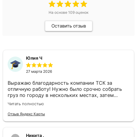
На основе
109
оценок
Оставить отзыв
Юлия Ч
27 марта 2026
Выражаю благодарность компании ТСК за
отличную работу! Нужно было срочно собрать
груз по городу в нескольких местах, затем
доставить в другой город день в день. Ребята
Читать полностью
подобрали отдельный автомобиль, все сделали
оперативно. Спасибо за слаженность и
Отзыв Яндекс Карты
профессионализм!
Никита .