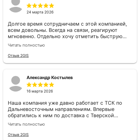
24 марта 2026
Долгое время сотрудничаем с этой компанией,
всем довольны. Всегда на связи, реагируют
мгновенно. Отдельно хочу отметить быструю
постановку авто и отличное качество самих
Читать полностью
перевозок. Надёжный перевозчик, рекомендуем!
Отзыв 2GIS
Александр Костылев
16 марта 2026
Наша компания уже давно работает с ТСК по
Дальневосточным направлениям. Впервые
обратились к ним по доставка с Тверской
области до Севастополя, ребята не растерялись.
Читать полностью
Все быстро рассчитали, подобрали машину и
доставили оперативно груз. Спасибо большое!
Отзыв 2GIS