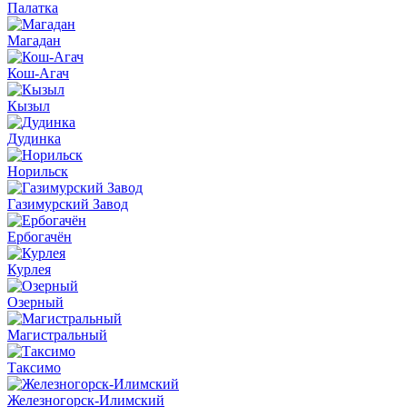
Палатка
Магадан
Кош-Агач
Кызыл
Дудинка
Норильск
Газимурский Завод
Ербогачён
Курлея
Озерный
Магистральный
Таксимо
Железногорск-Илимский