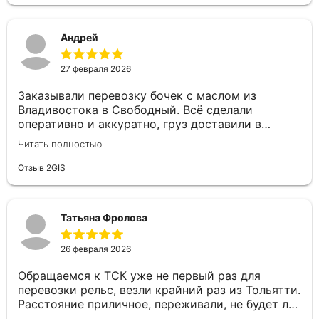
Андрей
27 февраля 2026
Заказывали перевозку бочек с маслом из
Владивостока в Свободный. Всё сделали
оперативно и аккуратно, груз доставили в
целости и в срок. Особую благодарность хочу
Читать полностью
выразить менеджеру Валерии — очень приятный
и грамотный специалист. Быстро оформила
Отзыв 2GIS
заявку, подробно проконсультировала и была на
связи на всех этапах, отвечала на все вопросы. С
такими сотрудниками работать — одно
Татьяна Фролова
удовольствие! Спасибо за качественную работу
и человеческое отношение!
26 февраля 2026
Обращаемся к ТСК уже не первый раз для
перевозки рельс, везли крайний раз из Тольятти.
Расстояние приличное, переживали, не будет ли
задержек. Но ТСК сработали четко: отслеживали