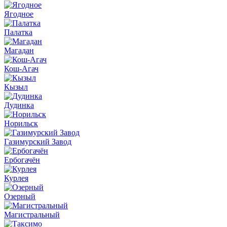
Ягодное
Палатка
Магадан
Кош-Агач
Кызыл
Дудинка
Норильск
Газимурский Завод
Ербогачён
Курлея
Озерный
Магистральный