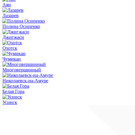
Аян
Лазарев
Полина Осипенко
Джигжаси
Охотск
Чумикан
Многовершинный
Николаевск-на-Амуре
Белая Гора
Усинск