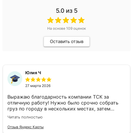
5.0
из 5
На основе
109
оценок
Оставить отзыв
Юлия Ч
27 марта 2026
Выражаю благодарность компании ТСК за
отличную работу! Нужно было срочно собрать
груз по городу в нескольких местах, затем
доставить в другой город день в день. Ребята
Читать полностью
подобрали отдельный автомобиль, все сделали
оперативно. Спасибо за слаженность и
Отзыв Яндекс Карты
профессионализм!