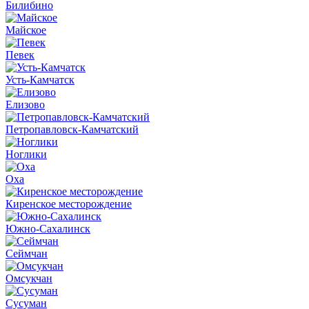
Билибино
Майское
Певек
Усть-Камчатск
Елизово
Петропавловск-Камчатский
Ноглики
Оха
Киренское месторождение
Южно-Сахалинск
Сеймчан
Омсукчан
Сусуман