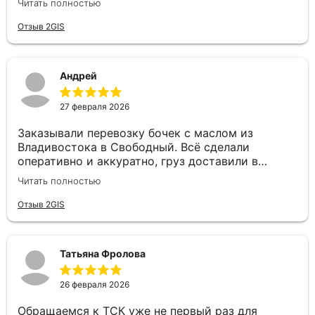
Читать полностью
Все быстро рассчитали, подобрали машину и
доставили оперативно груз. Спасибо большое!
Отзыв 2GIS
Андрей
27 февраля 2026
Заказывали перевозку бочек с маслом из
Владивостока в Свободный. Всё сделали
оперативно и аккуратно, груз доставили в
целости и в срок. Особую благодарность хочу
Читать полностью
выразить менеджеру Валерии — очень приятный
и грамотный специалист. Быстро оформила
Отзыв 2GIS
заявку, подробно проконсультировала и была на
связи на всех этапах, отвечала на все вопросы. С
такими сотрудниками работать — одно
Татьяна Фролова
удовольствие! Спасибо за качественную работу
и человеческое отношение!
26 февраля 2026
Обращаемся к ТСК уже не первый раз для