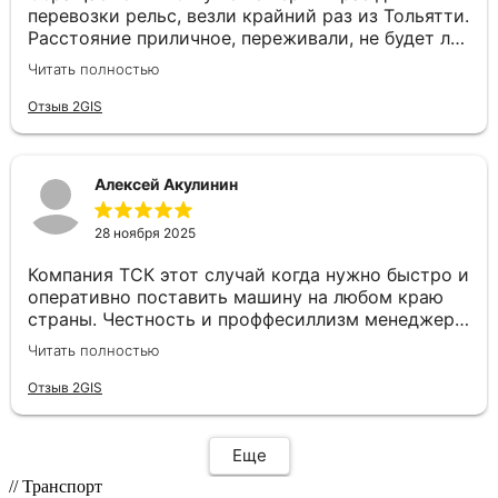
перевозки рельс, везли крайний раз из Тольятти.
Расстояние приличное, переживали, не будет ли
задержек. Но ТСК сработали четко: отслеживали
Читать полностью
маршрут, водитель был на связи, груз доставили
в целости и даже раньше срока. Сотрудники
Отзыв 2GIS
отзывчивые и готовы помочь с любой
проблемой, отдельное спасибо нашему
менеджеру Валерии. Рады, что есть такие
Алексей Акулинин
надежные партнеры😊
28 ноября 2025
Компания ТСК этот случай когда нужно быстро и
оперативно поставить машину на любом краю
страны. Честность и проффесиллизм менеджера
Евгения располагает к плодотворному
Читать полностью
сотрудничеству. Рекомендую данную компанию
как надёжного партнера по перевозкам
Отзыв 2GIS
Еще
// Транспорт