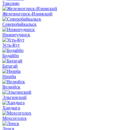
Таксимо
Железногорск-Илимский
Северобайкальск
Нижнеудинск
Усть-Кут
Бодайбо
Батагай
Нюрба
Велюйск
Эльгинский
Хандыга
Мохсоголох
Ленск