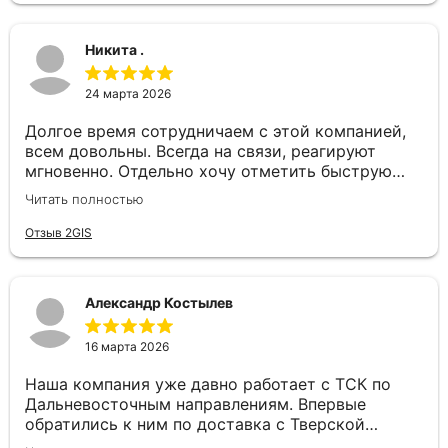
Никита .
24 марта 2026
Долгое время сотрудничаем с этой компанией,
всем довольны. Всегда на связи, реагируют
мгновенно. Отдельно хочу отметить быструю
постановку авто и отличное качество самих
Читать полностью
перевозок. Надёжный перевозчик, рекомендуем!
Отзыв 2GIS
Александр Костылев
16 марта 2026
Наша компания уже давно работает с ТСК по
Дальневосточным направлениям. Впервые
обратились к ним по доставка с Тверской
области до Севастополя, ребята не растерялись.