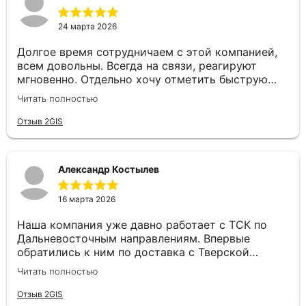
24 марта 2026
Долгое время сотрудничаем с этой компанией,
всем довольны. Всегда на связи, реагируют
мгновенно. Отдельно хочу отметить быструю
постановку авто и отличное качество самих
Читать полностью
перевозок. Надёжный перевозчик, рекомендуем!
Отзыв 2GIS
Александр Костылев
16 марта 2026
Наша компания уже давно работает с ТСК по
Дальневосточным направлениям. Впервые
обратились к ним по доставка с Тверской
области до Севастополя, ребята не растерялись.
Читать полностью
Все быстро рассчитали, подобрали машину и
доставили оперативно груз. Спасибо большое!
Отзыв 2GIS