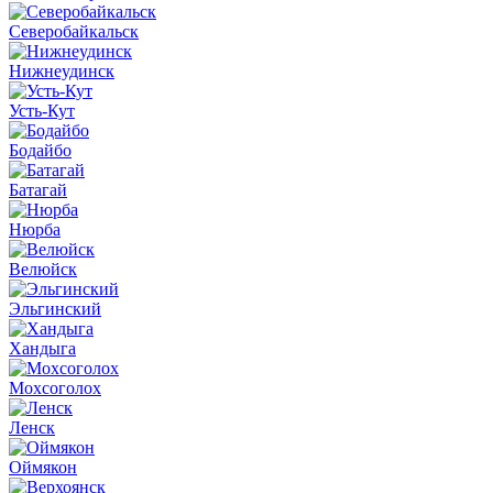
Северобайкальск
Нижнеудинск
Усть-Кут
Бодайбо
Батагай
Нюрба
Велюйск
Эльгинский
Хандыга
Мохсоголох
Ленск
Оймякон