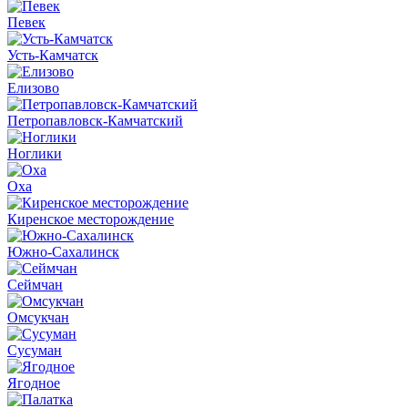
Певек
Усть-Камчатск
Елизово
Петропавловск-Камчатский
Ноглики
Оха
Киренское месторождение
Южно-Сахалинск
Сеймчан
Омсукчан
Сусуман
Ягодное