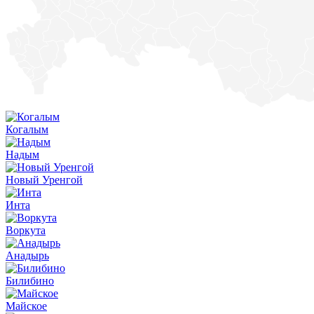
Когалым
Надым
Новый Уренгой
Инта
Воркута
Анадырь
Билибино
Майское