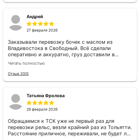
Андрей
27 февраля 2026
Заказывали перевозку бочек с маслом из
Владивостока в Свободный. Всё сделали
оперативно и аккуратно, груз доставили в
целости и в срок. Особую благодарность хочу
Читать полностью
выразить менеджеру Валерии — очень приятный
и грамотный специалист. Быстро оформила
Отзыв 2GIS
заявку, подробно проконсультировала и была на
связи на всех этапах, отвечала на все вопросы. С
такими сотрудниками работать — одно
Татьяна Фролова
удовольствие! Спасибо за качественную работу
и человеческое отношение!
26 февраля 2026
Обращаемся к ТСК уже не первый раз для
перевозки рельс, везли крайний раз из Тольятти.
Расстояние приличное, переживали, не будет ли
задержек. Но ТСК сработали четко: отслеживали