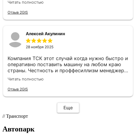
Читать полностью
маршрут, водитель был на связи, груз доставили
в целости и даже раньше срока. Сотрудники
Отзыв 2GIS
отзывчивые и готовы помочь с любой
проблемой, отдельное спасибо нашему
менеджеру Валерии. Рады, что есть такие
Алексей Акулинин
надежные партнеры😊
28 ноября 2025
Компания ТСК этот случай когда нужно быстро и
оперативно поставить машину на любом краю
страны. Честность и проффесиллизм менеджера
Евгения располагает к плодотворному
Читать полностью
сотрудничеству. Рекомендую данную компанию
как надёжного партнера по перевозкам
Отзыв 2GIS
Еще
// Транспорт
Автопарк