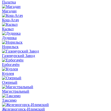
Палатка
Магадан
Кош-Агач
Кызыл
Дудинка
Норильск
Газимурский Завод
Ербогачён
Курлея
Озерный
Магистральный
Таксимо
Железногорск-Илимский