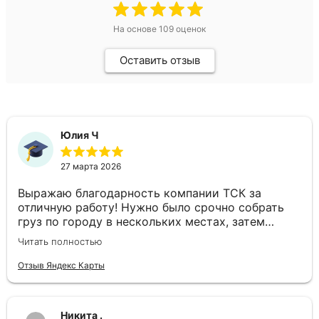
На основе
109
оценок
Оставить отзыв
Юлия Ч
27 марта 2026
Выражаю благодарность компании ТСК за
отличную работу! Нужно было срочно собрать
груз по городу в нескольких местах, затем
доставить в другой город день в день. Ребята
Читать полностью
подобрали отдельный автомобиль, все сделали
оперативно. Спасибо за слаженность и
Отзыв Яндекс Карты
профессионализм!
Никита .