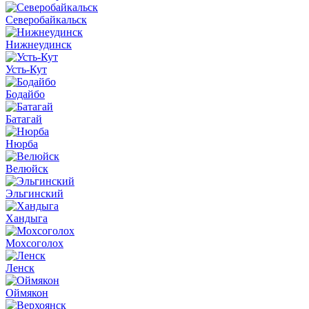
Северобайкальск
Нижнеудинск
Усть-Кут
Бодайбо
Батагай
Нюрба
Велюйск
Эльгинский
Хандыга
Мохсоголох
Ленск
Оймякон