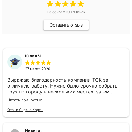
На основе
109
оценок
Оставить отзыв
Юлия Ч
27 марта 2026
Выражаю благодарность компании ТСК за
отличную работу! Нужно было срочно собрать
груз по городу в нескольких местах, затем
доставить в другой город день в день. Ребята
Читать полностью
подобрали отдельный автомобиль, все сделали
оперативно. Спасибо за слаженность и
Отзыв Яндекс Карты
профессионализм!
Никита .