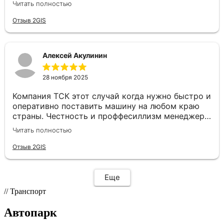
Читать полностью
маршрут, водитель был на связи, груз доставили
в целости и даже раньше срока. Сотрудники
Отзыв 2GIS
отзывчивые и готовы помочь с любой
проблемой, отдельное спасибо нашему
менеджеру Валерии. Рады, что есть такие
Алексей Акулинин
надежные партнеры😊
28 ноября 2025
Компания ТСК этот случай когда нужно быстро и
оперативно поставить машину на любом краю
страны. Честность и проффесиллизм менеджера
Евгения располагает к плодотворному
Читать полностью
сотрудничеству. Рекомендую данную компанию
как надёжного партнера по перевозкам
Отзыв 2GIS
Еще
// Транспорт
Автопарк