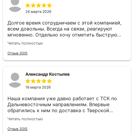
24 марта 2026
Долгое время сотрудничаем с этой компанией,
всем довольны. Всегда на связи, реагируют
мгновенно. Отдельно хочу отметить быструю
постановку авто и отличное качество самих
Читать полностью
перевозок. Надёжный перевозчик, рекомендуем!
Отзыв 2GIS
Александр Костылев
16 марта 2026
Наша компания уже давно работает с ТСК по
Дальневосточным направлениям. Впервые
обратились к ним по доставка с Тверской
области до Севастополя, ребята не растерялись.
Читать полностью
Все быстро рассчитали, подобрали машину и
доставили оперативно груз. Спасибо большое!
Отзыв 2GIS