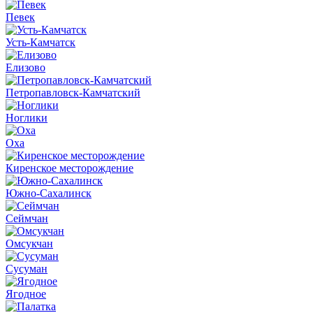
Певек
Усть-Камчатск
Елизово
Петропавловск-Камчатский
Ноглики
Оха
Киренское месторождение
Южно-Сахалинск
Сеймчан
Омсукчан
Сусуман
Ягодное