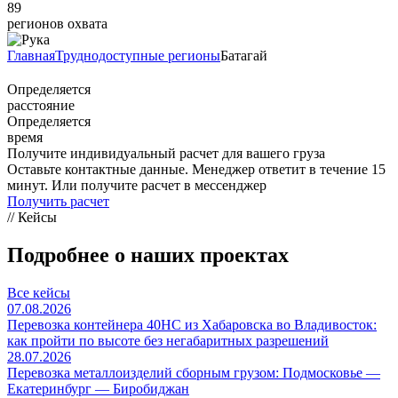
89
регионов охвата
Главная
Труднодоступные регионы
Батагай
Определяется
расстояние
Определяется
время
Получите индивидуальный расчет для вашего груза
Оставьте контактные данные. Менеджер ответит в течение 15
минут. Или получите расчет в мессенджер
Получить расчет
// Кейсы
Подробнее о наших проектах
Все кейсы
07.08.2026
Перевозка контейнера 40HC из Хабаровска во Владивосток:
как пройти по высоте без негабаритных разрешений
28.07.2026
Перевозка металлоизделий сборным грузом: Подмосковье —
Екатеринбург — Биробиджан