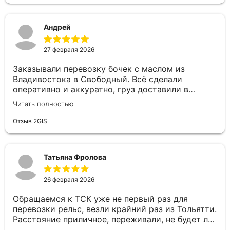
Андрей
27 февраля 2026
Заказывали перевозку бочек с маслом из
Владивостока в Свободный. Всё сделали
оперативно и аккуратно, груз доставили в
целости и в срок. Особую благодарность хочу
Читать полностью
выразить менеджеру Валерии — очень приятный
и грамотный специалист. Быстро оформила
Отзыв 2GIS
заявку, подробно проконсультировала и была на
связи на всех этапах, отвечала на все вопросы. С
такими сотрудниками работать — одно
Татьяна Фролова
удовольствие! Спасибо за качественную работу
и человеческое отношение!
26 февраля 2026
Обращаемся к ТСК уже не первый раз для
перевозки рельс, везли крайний раз из Тольятти.
Расстояние приличное, переживали, не будет ли
задержек. Но ТСК сработали четко: отслеживали