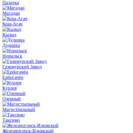
Палатка
Магадан
Кош-Агач
Кызыл
Дудинка
Норильск
Газимурский Завод
Ербогачён
Курлея
Озерный
Магистральный
Таксимо
Железногорск-Илимский