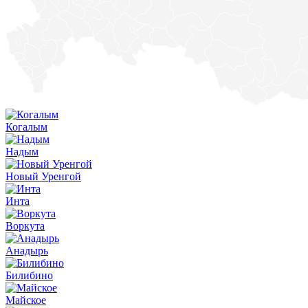
Когалым
Надым
Новый Уренгой
Инта
Воркута
Анадырь
Билибино
Майское